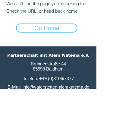
We can’t find the page you’re looking for.
Check the URL, or head back home.
Go Home
Partnerschaft mit Alem Katema e.V.
Brunnenstraße 44
85598 Baldham
Telefon:
+49 (0)8106
/7377
E-Mail: info@vaterstetten-alemkatema.de
Datenschutzerklärung
Impressum