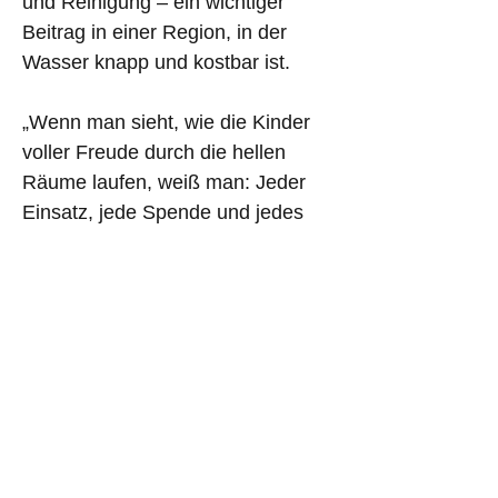
und Reinigung – ein wichtiger 
Beitrag in einer Region, in der 
Wasser knapp und kostbar ist.
„Wenn man sieht, wie die Kinder 
voller Freude durch die hellen 
Räume laufen, weiß man: Jeder 
Einsatz, jede Spende und jedes 
Ringen um dieses Projekt hat sich 
gelohnt“, sagt der Vorstand des 
Vereins. „Dieser Kindergarten ist 
mehr als ein Gebäude – er ist ein 
Ort der Hoffnung und ein 
Versprechen für die Zukunft.“
Die feierliche Schlüsselübergabe 
an die Stadt folgt Ende Oktober. 