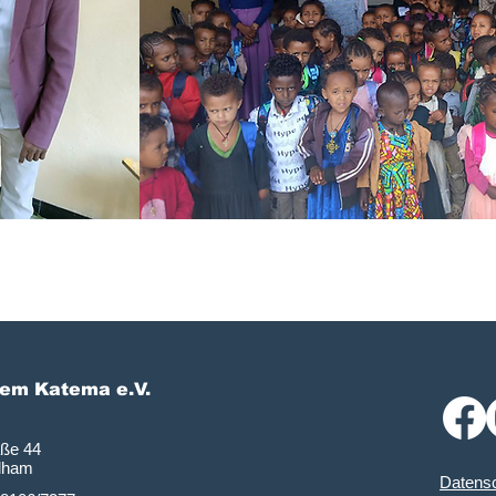
lem Katema e.V.
aße 44
dham
Datensc