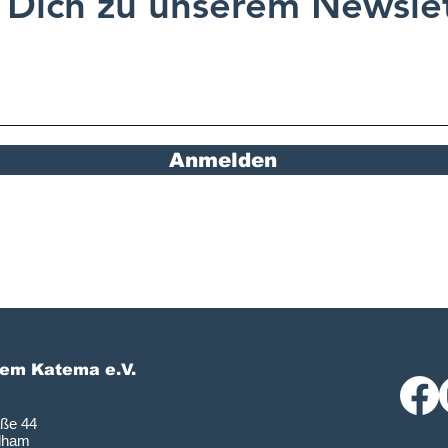
Dich zu unserem Newslet
Anmelden
lem Katema e.V.
aße 44
dham